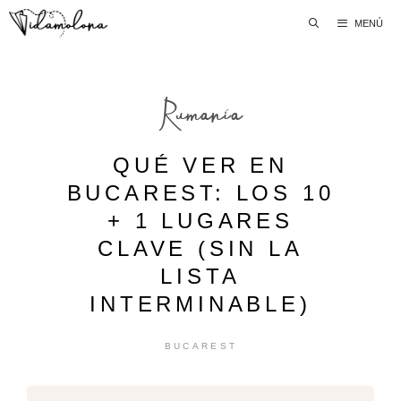
Saltar
MENÚ
al
contenido
Rumanía
QUÉ VER EN
BUCAREST: LOS 10
+ 1 LUGARES
CLAVE (SIN LA
LISTA
INTERMINABLE)
BUCAREST