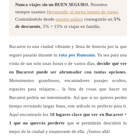
Nunca viajes sin un BUEN SEGURO.
Nosotros
siempre usamos
Heymondo, el mejor seguro de viajes
.
Contratándolo desde
nuestro enlace
conseguirás un
5%
de descuento
, 5% + 15% si viajas en familia.
Bucarest es una ciudad vibrante y llena de historia por la que
seguro pasarás durante tu
ruta por Rumanía
. Ya sea para una
visita de tan solo unas horas o de varios días,
decidir qué ver
en Bucarest puede ser abrumador con tantas opciones
.
Monumentos grandiosos, encantadores pasajes ocultos,
espacios para relajarse… la lista de cosas que hacer en
Bucarest podría ser interminable. Así que si no quieres perder
tiempo revisando largas listas, este artículo es perfecto para ti.
Aquí encontrarás los
10 lugares clave que ver en Bucarest +
1 que no querrás perderte
que te permitirán descubrir lo
mejor de la ciudad y enamorarte de ella. ¡Vamos allá!