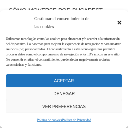
CÓMO MOVERSE POR BUCAREST
Gestionar el consentimiento de
Para moverte por la ciudad y llegar a todos estos lugares que
las cookies
ver en Bucarest recomendados,
la mejor opción es hacerlo
Utilizamos tecnologías como las cookies para almacenar y/o acceder a la información
andando o usar el transporte público.
No te recomiendo
del dispositivo. Lo hacemos para mejorar la experiencia de navegación y para mostrar
usar el coche para moverte por allí, así que una gran opción si
anuncios (no) personalizados. El consentimiento a estas tecnologías nos permitirá
procesar datos como el comportamiento de navegación o los ID's únicos en este sitio.
vas a realizar una ruta por Rumanía es visitar la capital al
No consentir o retirar el consentimiento, puede afectar negativamente a ciertas
inicio del viaje o dejarla para el final. Si ésta es tu opción,
características y funciones.
puedes contratar este servicio de
traslado del aeropuerto al
centro y viceversa
para no tener que preocuparte de esta
ACEPTAR
parte logística.
DENEGAR
VER PREFERENCIAS
Como ves, la capital rumana es una
ciudad llena de
Política de cookies
Política de Privacidad
contrastes donde la historia, la cultura y la modernidad